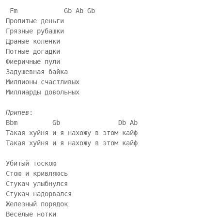
 Fm            Gb Ab Gb

Пропитые деньги

Грязные рубашки

Драные коленки

Потные догадки

Фиеричные пули

Задушевная байка

Миллионы счастливых

Миллиарды довольных

Припев
:

Bbm         Gb               Db Ab

Такая хуйня и я нахожу в этом кайф

Такая хуйня и я нахожу в этом кайф

Убитый тоскою

Стою и кривляюсь

Стукач улыбнулся

Стукач надорвался

Железный порядок

Весёлые нотки
