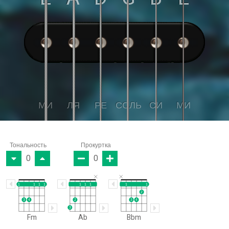
МИ
ЛЯ
РЕ
СОЛЬ
СИ
МИ
Тональность
Прокуртка
0
0
1
1
1
1
1
1
1
1
1
2
3
4
2
3
4
3
Fm
Ab
Bbm