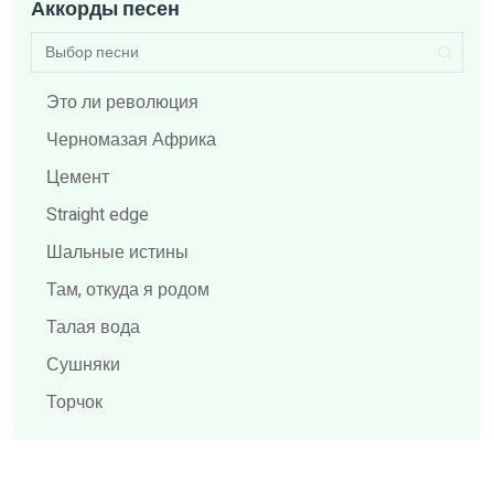
Аккорды песен
Brainstorm
BRUTTO
BY Effect
Это ли революция
Dabro
Черномазая Африка
Distemper
Цемент
Elvis Presley
Straight edge
F.P.G.
Шальные истины
Feduk
Там, откуда я родом
Flëur
Талая вода
Gilava
Сушняки
HammAli & Navai
Торчок
HENSY
Тамаша
Hi-Fi
Так горит степь