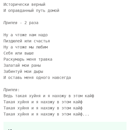
Исторически верный

И оправданный путь домой

Припев
 - 2 раза

Ну а чтоже нам надо

Пиздюлей или счастья

Ну а чтоже мы любим

Себя или выше

Раскумарь меня травка

Залатай мои раны

Забинтуй мои дыры

И оставь меня одного навсегда

Припев
:

Ведь такая хуйня и я нахожу в этом кайф

Такая хуйня и я нахожу в этом кайф

Такая хуйня и я нахожу в этом кайф

Такая хуйня и я нахожу в этом кайф...