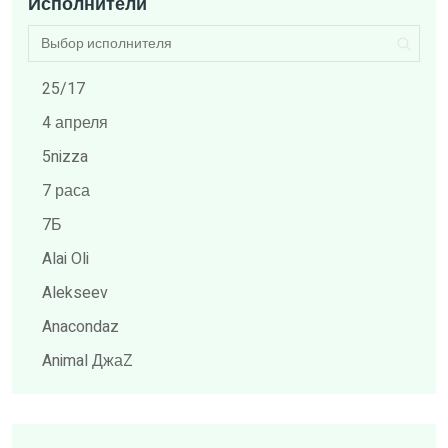
Исполнители
25/17
4 апреля
5nizza
7 раса
7Б
Alai Oli
Alekseev
Anacondaz
Animal ДжаZ
ARCHI
Billy's Band